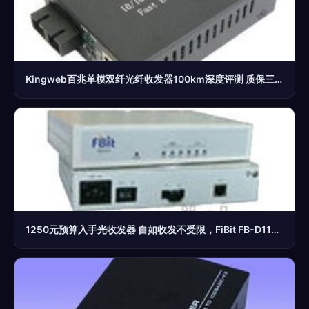
Kingweb百兆单模双纤光纤收发器100km深度评测 质保三年是否真能放心用？
1250元预算入手光收发器 自如收发不受限，FiBit FB-D11SF-40自费体验